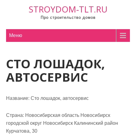
П
STROYDOM-TLT.RU
р
Про строительство домов
о
м
о
Меню
т
а
СТО ЛОШАДОК,
т
ь
АВТОСЕРВИС
к
с
о
Название:
Сто лошадок, автосервис
д
е
р
Страна:
Новосибирская область Новосибирск
ж
городской округ Новосибирск Калининский район
и
Курчатова, 30