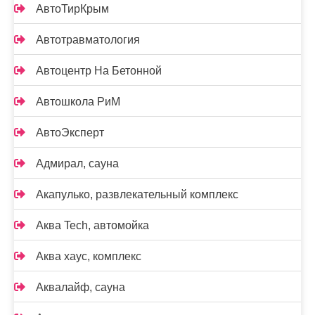
АвтоТирКрым
Автотравматология
Автоцентр На Бетонной
Автошкола РиМ
АвтоЭксперт
Адмирал, сауна
Акапулько, развлекательный комплекс
Аква Tech, автомойка
Аква хаус, комплекс
Аквалайф, сауна