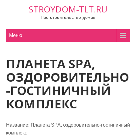
П
STROYDOM-TLT.RU
р
Про строительство домов
о
м
о
Меню
т
а
ПЛАНЕТА SPA,
т
ь
ОЗДОРОВИТЕЛЬНО
к
с
-ГОСТИНИЧНЫЙ
о
КОМПЛЕКС
д
е
р
ж
Название:
Планета SPA, оздоровительно-гостиничный
и
комплекс