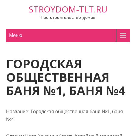
П
STROYDOM-TLT.RU
р
Про строительство домов
о
м
о
Меню
т
а
ГОРОДСКАЯ
т
ь
ОБЩЕСТВЕННАЯ
к
с
БАНЯ №1, БАНЯ №4
о
д
е
Название:
Городская общественная баня №1, баня
р
№4
ж
и