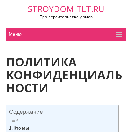
П
STROYDOM-TLT.RU
р
Про строительство домов
о
м
о
Меню
т
а
ПОЛИТИКА
т
ь
КОНФИДЕНЦИАЛЬ
к
с
НОСТИ
о
д
е
р
Содержание
ж
и
Кто мы