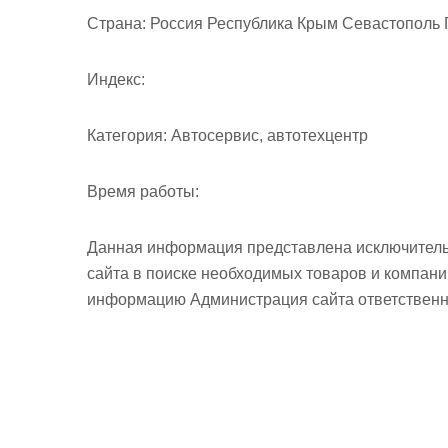
м
Страна:
Россия Республика Крым Севастополь Г
о
м
Индекс:
у
Категория:
Автосервис, автотехцентр
Время работы:
Данная информация представлена исключитель
сайта в поиске необходимых товаров и компан
информацию Администрация сайта ответственно