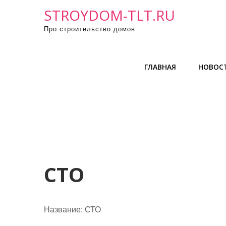
П
STROYDOM-TLT.RU
р
Про строительство домов
о
м
о
ГЛАВНАЯ
НОВОС
т
а
т
ь
к
с
о
д
СТО
е
р
ж
Название:
СТО
и