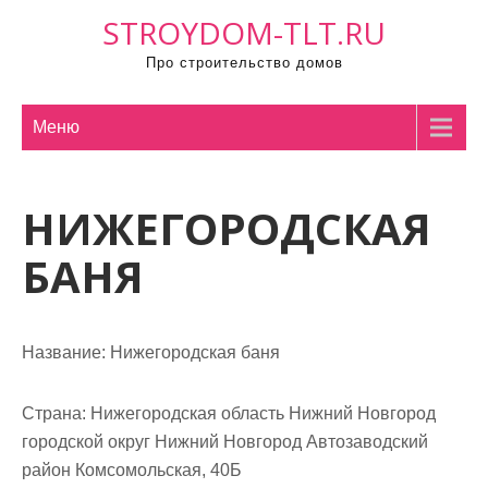
П
STROYDOM-TLT.RU
р
Про строительство домов
о
м
о
Меню
т
а
НИЖЕГОРОДСКАЯ
т
ь
БАНЯ
к
с
о
Название:
Нижегородская баня
д
е
р
Страна:
Нижегородская область Нижний Новгород
ж
городской округ Нижний Новгород Автозаводский
и
район Комсомольская, 40Б