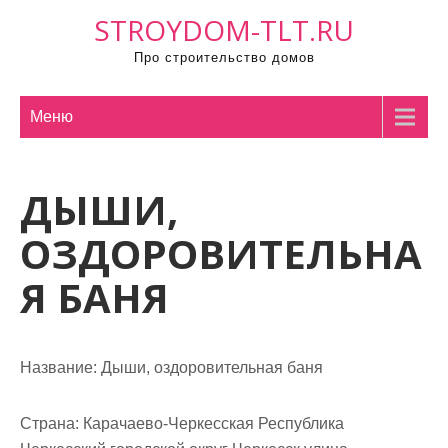
П
STROYDOM-TLT.RU
р
Про строительство домов
о
м
о
Меню
т
а
ДЫШИ,
т
ь
ОЗДОРОВИТЕЛЬНА
к
с
Я БАНЯ
о
д
е
Название:
Дыши, оздоровительная баня
р
ж
Страна:
Карачаево-Черкесская Республика
и