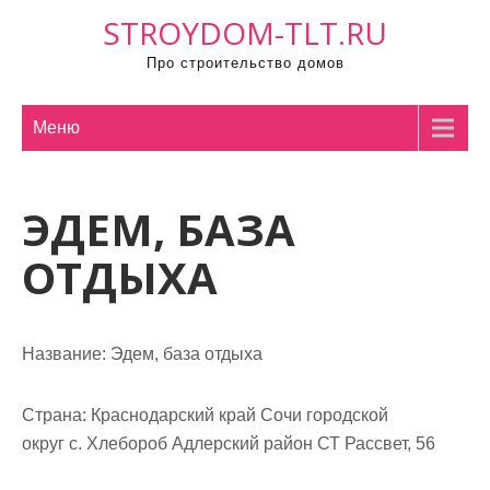
П
STROYDOM-TLT.RU
р
Про строительство домов
о
м
о
Меню
т
а
ЭДЕМ, БАЗА
т
ь
ОТДЫХА
к
с
о
Название:
Эдем, база отдыха
д
е
р
Страна:
Краснодарский край Сочи городской
ж
округ с. Хлебороб Адлерский район СТ Рассвет, 56
и