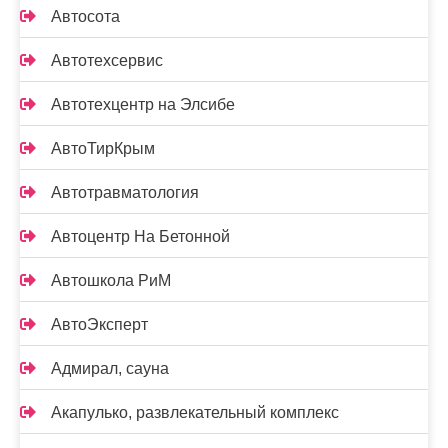
Автосота
Автотехсервис
Автотехцентр на Элсибе
АвтоТирКрым
Автотравматология
Автоцентр На Бетонной
Автошкола РиМ
АвтоЭксперт
Адмирал, сауна
Акапулько, развлекательный комплекс