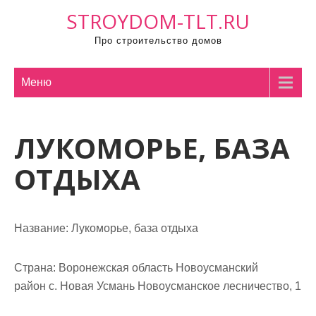
П
STROYDOM-TLT.RU
р
Про строительство домов
о
м
о
Меню
т
а
ЛУКОМОРЬЕ, БАЗА
т
ь
ОТДЫХА
к
с
о
Название:
Лукоморье, база отдыха
д
е
р
Страна:
Воронежская область Новоусманский
ж
район с. Новая Усмань Новоусманское лесничество, 1
и