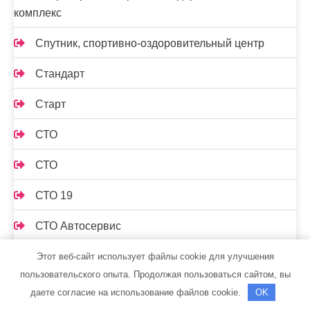
комплекс
Спутник, спортивно-оздоровительный центр
Стандарт
Старт
СТО
СТО
СТО 19
СТО Автосервис
СТО Градиент
Этот веб-сайт использует файлы cookie для улучшения
пользовательского опыта. Продолжая пользоваться сайтом, вы
Сто лошадок, автосервис
даете согласие на использование файлов cookie.
OK