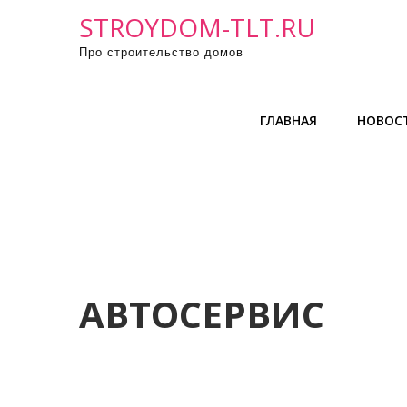
П
STROYDOM-TLT.RU
р
Про строительство домов
о
м
о
ГЛАВНАЯ
НОВОС
т
а
т
ь
к
с
о
д
АВТОСЕРВИС
е
р
ж
и