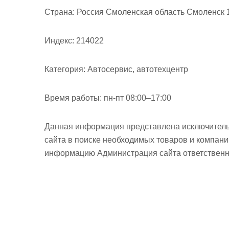
м
Страна:
Россия Смоленская область Смоленск 1
о
м
Индекс:
214022
у
Категория:
Автосервис, автотехцентр
Время работы:
пн-пт 08:00–17:00
Данная информация представлена исключитель
сайта в поиске необходимых товаров и компан
информацию Администрация сайта ответственно