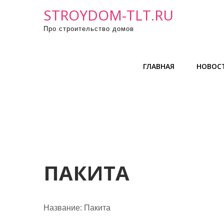
П
STROYDOM-TLT.RU
р
Про строительство домов
о
м
о
ГЛАВНАЯ
НОВОС
т
а
т
ь
к
с
о
д
ПАКИТА
е
р
ж
Название:
Пакита
и