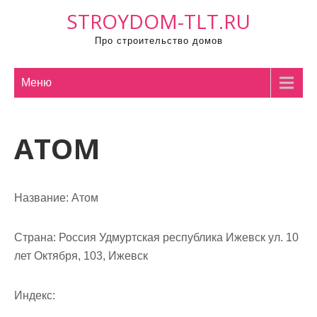
П
STROYDOM-TLT.RU
р
Про строительство домов
о
м
о
Меню
т
а
АТОМ
т
ь
к
с
Название:
Атом
о
д
Страна:
Россия Удмуртская республика Ижевск ул. 10
е
лет Октября, 103, Ижевск
р
ж
Индекс:
и