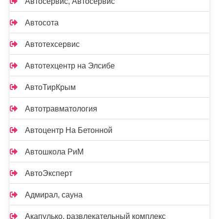
Автосервис, Автосервис
Автосота
Автотехсервис
Автотехцентр на Элсибе
АвтоТирКрым
Автотравматология
Автоцентр На Бетонной
Автошкола РиМ
АвтоЭксперт
Адмирал, сауна
Акапулько, развлекательный комплекс