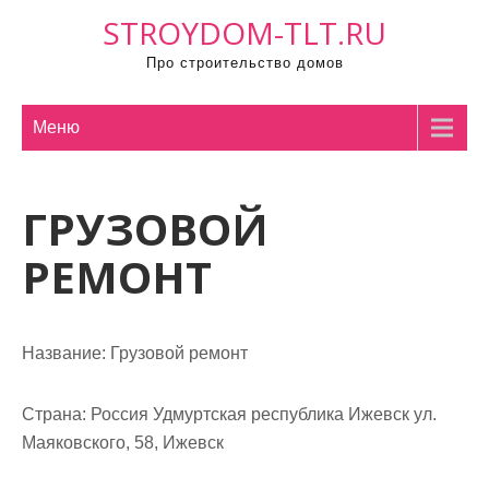
П
STROYDOM-TLT.RU
р
Про строительство домов
о
м
о
Меню
т
а
ГРУЗОВОЙ
т
ь
РЕМОНТ
к
с
о
Название:
Грузовой ремонт
д
е
р
Страна:
Россия Удмуртская республика Ижевск ул.
ж
Маяковского, 58, Ижевск
и