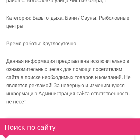
район с. Богословка улица Чистые озёра, 1
м
о
Категория:
Базы отдыха, Бани / Сауны, Рыболовные
м
центры
у
Время работы:
Круглосуточно
Данная информация представлена исключительно в
ознакомительных целях для помощи посетителям
сайта в поиске необходимых товаров и компаний. Не
является рекламой! За неверную и изменившуюся
информацию Администрация сайта ответственность
не несет.
Поиск по сайту