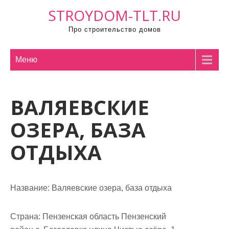
П
STROYDOM-TLT.RU
р
Про строительство домов
о
м
о
Меню
т
а
ВАЛЯЕВСКИЕ
т
ь
ОЗЕРА, БАЗА
к
с
ОТДЫХА
о
д
е
Название:
Валяевские озера, база отдыха
р
ж
Страна:
Пензенская область Пензенский
и