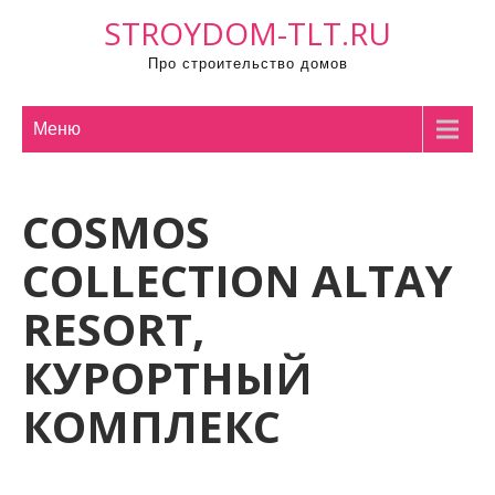
П
STROYDOM-TLT.RU
р
Про строительство домов
о
м
о
Меню
т
а
COSMOS
т
ь
COLLECTION ALTAY
к
с
RESORT,
о
КУРОРТНЫЙ
д
е
КОМПЛЕКС
р
ж
и