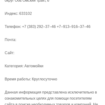
округ Обь Омский тракт, 6
м
о
Индекс:
633102
м
у
Телефон:
+7 (383) 292‒37‒46 +7‒913‒916‒37‒46
Почта:
Cайт:
Категория:
Автомойки
Время работы:
Круглосуточно
Данная информация представлена исключительно в
ознакомительных целях для помощи посетителям
сайта в поиске необходимых товаров и компаний. Не