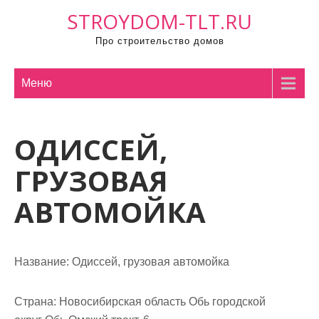
П
STROYDOM-TLT.RU
р
Про строительство домов
о
м
о
Меню
т
а
ОДИССЕЙ,
т
ь
ГРУЗОВАЯ
к
с
АВТОМОЙКА
о
д
е
Название:
Одиссей, грузовая автомойка
р
ж
Страна:
Новосибирская область Обь городской
и