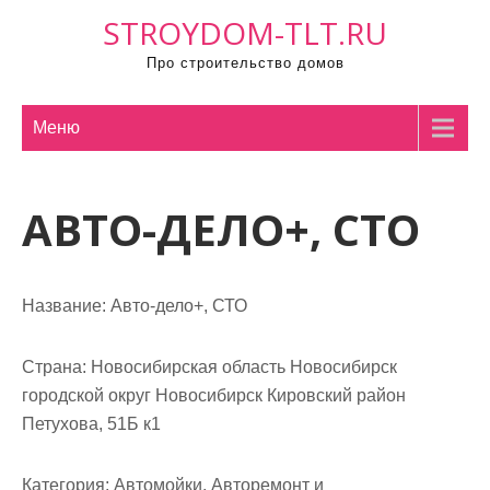
П
STROYDOM-TLT.RU
р
Про строительство домов
о
м
о
Меню
т
а
АВТО-ДЕЛО+, СТО
т
ь
к
с
Название:
Авто-дело+, СТО
о
д
Страна:
Новосибирская область Новосибирск
е
городской округ Новосибирск Кировский район
р
Петухова, 51Б к1
ж
и
Категория:
Автомойки, Авторемонт и