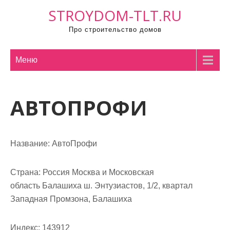
П
STROYDOM-TLT.RU
р
Про строительство домов
о
м
о
Меню
т
а
АВТОПРОФИ
т
ь
к
с
Название:
АвтоПрофи
о
д
Страна:
Россия Москва и Московская
е
область Балашиха ш. Энтузиастов, 1/2, квартал
р
Западная Промзона, Балашиха
ж
и
Индекс:
143912