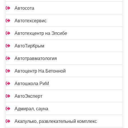
Автосота
Автотехсервис
Автотехцентр на Элсибе
АвтоТирКрым
Автотравматология
Автоцентр На Бетонной
Автошкола РиМ
АвтоЭксперт
Адмирал, сауна
Акапулько, развлекательный комплекс