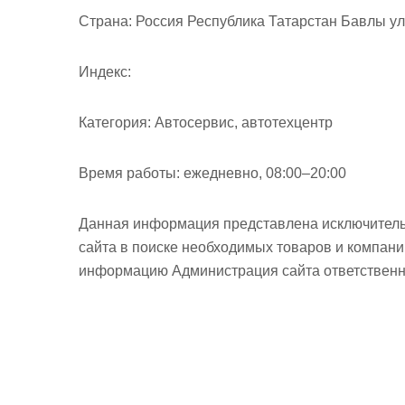
м
Страна:
Россия Республика Татарстан Бавлы ул
о
м
Индекс:
у
Категория:
Автосервис, автотехцентр
Время работы:
ежедневно, 08:00–20:00
Данная информация представлена исключитель
сайта в поиске необходимых товаров и компан
информацию Администрация сайта ответственно