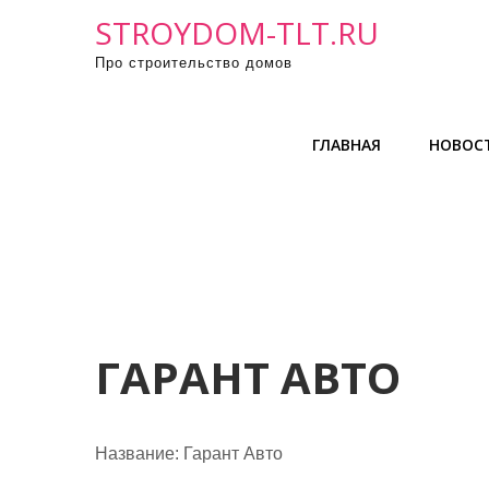
П
STROYDOM-TLT.RU
р
Про строительство домов
о
м
о
ГЛАВНАЯ
НОВОС
т
а
т
ь
к
с
о
д
ГАРАНТ АВТО
е
р
ж
Название:
Гарант Авто
и