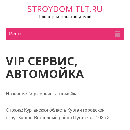
П
STROYDOM-TLT.RU
р
Про строительство домов
о
м
о
Меню
т
а
VIP СЕРВИС,
т
ь
АВТОМОЙКА
к
с
о
Название:
Vip сервис, автомойка
д
е
р
Страна:
Курганская область Курган городской
ж
округ Курган Восточный район Пугачёва, 103 к2
и