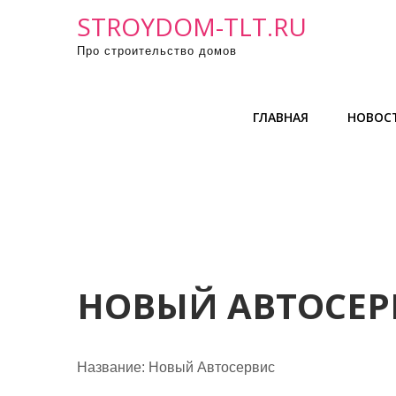
П
STROYDOM-TLT.RU
р
Про строительство домов
о
м
о
ГЛАВНАЯ
НОВОС
т
а
т
ь
к
с
о
д
НОВЫЙ АВТОСЕР
е
р
ж
Название:
Новый Автосервис
и