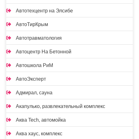
Автотехцентр на Элсибе
АвтоТирКрым
Автотравматология
Автоцентр На Бетонной
Автошкола РиМ
АвтоЭксперт
Адмирал, сауна
Акапулько, развлекательный комплекс
Аква Tech, автомойка
Аква хаус, комплекс