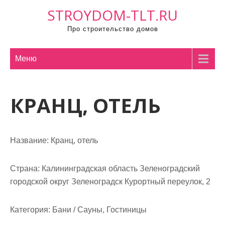
П
STROYDOM-TLT.RU
р
Про строительство домов
о
м
о
Меню
т
а
КРАНЦ, ОТЕЛЬ
т
ь
к
с
Название:
Кранц, отель
о
д
Страна:
Калининградская область Зеленоградский
е
городской округ Зеленоградск Курортный переулок, 2
р
ж
Категория:
Бани / Сауны, Гостиницы
и