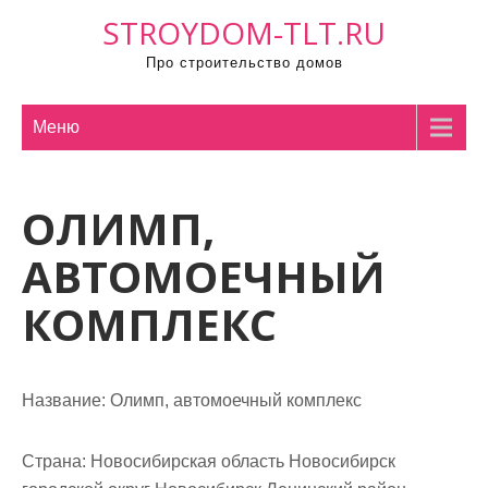
П
STROYDOM-TLT.RU
р
Про строительство домов
о
м
о
Меню
т
а
ОЛИМП,
т
ь
АВТОМОЕЧНЫЙ
к
с
КОМПЛЕКС
о
д
е
Название:
Олимп, автомоечный комплекс
р
ж
Страна:
Новосибирская область Новосибирск
и