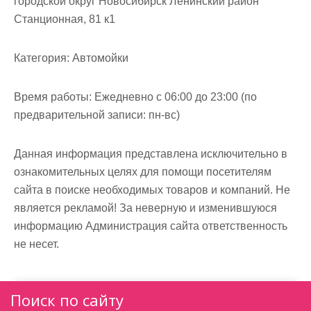
городской округ Новосибирск Ленинский район
м
Станционная, 81 к1
о
м
Категория:
Автомойки
у
Время работы:
Ежедневно с 06:00 до 23:00 (по
предварительной записи: пн-вс)
Данная информация представлена исключительно в
ознакомительных целях для помощи посетителям
сайта в поиске необходимых товаров и компаний. Не
является рекламой! За неверную и изменившуюся
информацию Администрация сайта ответственность
не несет.
Поиск по сайту