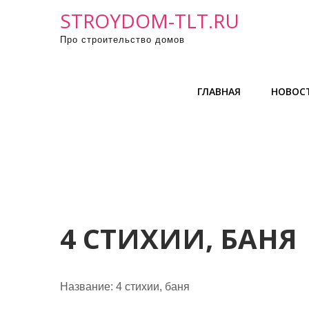
П
STROYDOM-TLT.RU
р
Про строительство домов
о
м
о
ГЛАВНАЯ
НОВОС
т
а
т
ь
к
с
о
д
4 СТИХИИ, БАНЯ
е
р
ж
Название:
4 стихии, баня
и