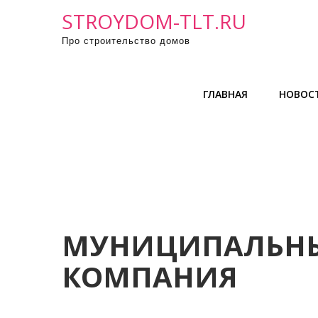
П
STROYDOM-TLT.RU
р
Про строительство домов
о
м
о
ГЛАВНАЯ
НОВОС
т
а
т
ь
к
с
о
д
МУНИЦИПАЛЬНЫ
е
КОМПАНИЯ
р
ж
и