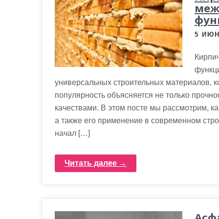
м
меж
о
фун
м
5 ИЮН
у
Кирпич
функци
универсальных строительных материалов, к
популярность объясняется не только прочнос
качествами. В этом посте мы рассмотрим, ка
а также его применение в современном стро
начал […]
Читать далее →
Асф