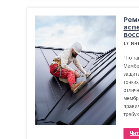
Рем
асп
вос
17 ЯН
Что та
Мембр
защиты
тонких
отличн
мембра
правил
требую
Чит