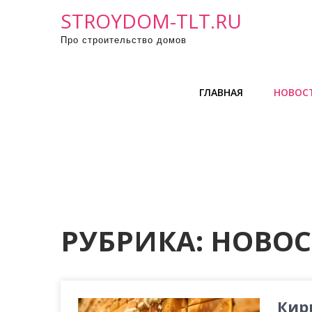
П
STROYDOM-TLT.RU
р
Про строительство домов
о
м
о
ГЛАВНАЯ
НОВОС
т
а
т
ь
к
с
о
д
РУБРИКА:
НОВОС
е
р
ж
и
Кир