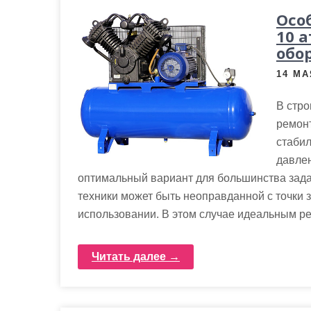
Осо
10 
обо
14 МА
В стро
ремонт
стаби
давлен
оптимальный вариант для большинства задач
техники может быть неоправданной с точки 
использовании. В этом случае идеальным р
Читать далее →