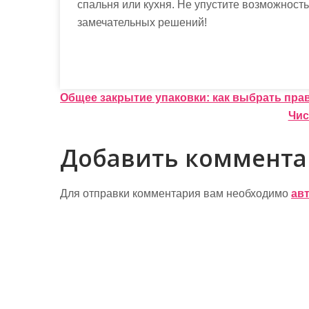
спальня или кухня. Не упустите возможност
замечательных решений!
Н
Общее закрытие упаковки: как выбрать пра
Чис
а
в
Добавить коммент
и
г
Для отправки комментария вам необходимо
ав
а
ц
и
я