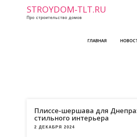
П
STROYDOM-TLT.RU
р
Про строительство домов
о
м
о
ГЛАВНАЯ
НОВОС
т
а
т
ь
к
с
о
д
е
Плиссе-шершава для Днепра
р
стильного интерьера
ж
2 ДЕКАБРЯ 2024
и