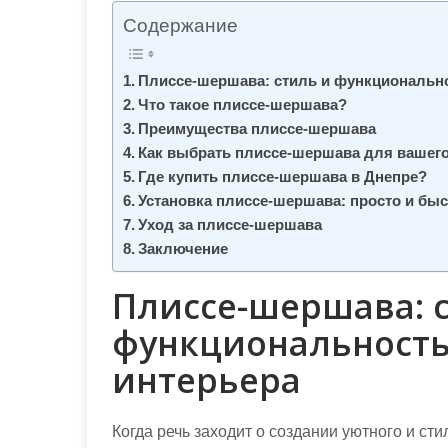
м
Содержание
о
м
Плиссе-шершава: стиль и функционально
у
Что такое плиссе-шершава?
Преимущества плиссе-шершава
Как выбрать плиссе-шершава для вашего
Где купить плиссе-шершава в Днепре?
Установка плиссе-шершава: просто и бы
Уход за плиссе-шершава
Заключение
Плиссе-шершава: 
функциональность
интерьера
Когда речь заходит о создании уютного и ст