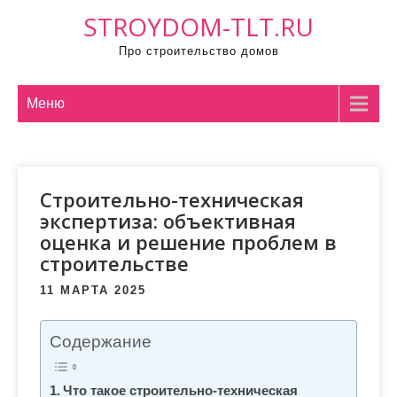
П
STROYDOM-TLT.RU
р
Про строительство домов
о
м
о
Меню
т
а
т
Строительно-техническая
ь
экспертиза: объективная
к
оценка и решение проблем в
с
строительстве
о
д
11 МАРТА 2025
е
р
Содержание
ж
и
Что такое строительно-техническая