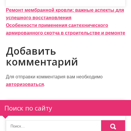
Н
Ремонт мембранной кровли: важные аспекты для
успешного восстановления
а
Особенности применения сантехнического
в
армированного скотча в строительстве и ремонте
и
Добавить
г
комментарий
а
ц
Для отправки комментария вам необходимо
и
авторизоваться
.
я
п
Поиск по сайту
о
з