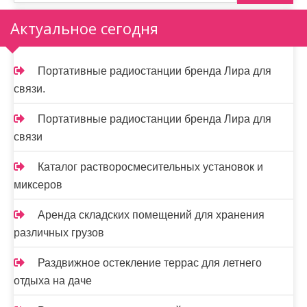
а
Актуальное сегодня
п
и
Портативные радиостанции бренда Лира для
связи.
с
я
Портативные радиостанции бренда Лира для
связи
м
Каталог растворосмесительных установок и
миксеров
Аренда складских помещений для хранения
различных грузов
Раздвижное остекление террас для летнего
отдыха на даче