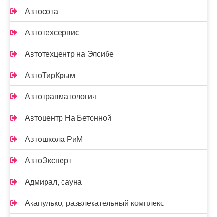
Автосота
Автотехсервис
Автотехцентр на Элсибе
АвтоТирКрым
Автотравматология
Автоцентр На Бетонной
Автошкола РиМ
АвтоЭксперт
Адмирал, сауна
Акапулько, развлекательный комплекс