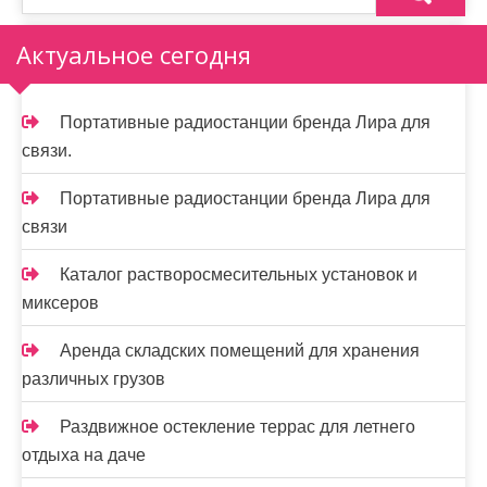
з
Актуальное сегодня
а
п
Портативные радиостанции бренда Лира для
и
связи.
с
Портативные радиостанции бренда Лира для
я
связи
м
Каталог растворосмесительных установок и
миксеров
Аренда складских помещений для хранения
различных грузов
Раздвижное остекление террас для летнего
отдыха на даче