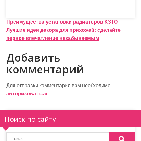
Н
Преимущества установки радиаторов КЗТО
Лучшие идеи декора для прихожей: сделайте
а
первое впечатление незабываемым
в
Добавить
и
комментарий
г
а
Для отправки комментария вам необходимо
ц
авторизоваться
.
и
я
Поиск по сайту
п
о