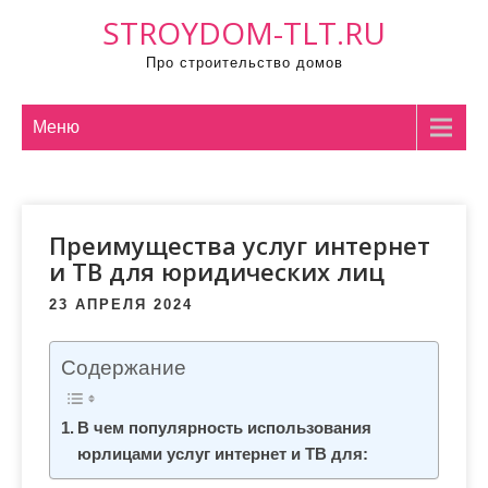
П
STROYDOM-TLT.RU
р
Про строительство домов
о
м
о
Меню
т
а
т
Преимущества услуг интернет
ь
и ТВ для юридических лиц
к
с
23 АПРЕЛЯ 2024
о
д
Содержание
е
р
В чем популярность использования
ж
юрлицами услуг интернет и ТВ для:
и