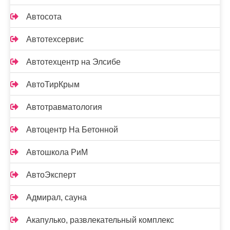
Автосота
Автотехсервис
Автотехцентр на Элсибе
АвтоТирКрым
Автотравматология
Автоцентр На Бетонной
Автошкола РиМ
АвтоЭксперт
Адмирал, сауна
Акапулько, развлекательный комплекс