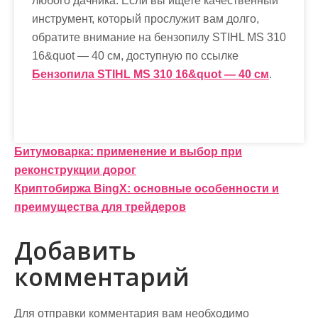
любого дачника. Если вы ищете качественный
инструмент, который прослужит вам долго,
обратите внимание на бензопилу STIHL MS 310
16&quot — 40 см, доступную по ссылке
Бензопила STIHL MS 310 16&quot — 40 см
.
Н
Битумоварка: применение и выбор при
реконструкции дорог
а
Криптобиржа BingX: основные особенности и
в
преимущества для трейдеров
и
Добавить
г
комментарий
а
ц
Для отправки комментария вам необходимо