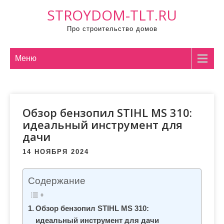
П
STROYDOM-TLT.RU
р
Про строительство домов
о
м
о
Меню
т
а
т
Обзор бензопил STIHL MS 310:
ь
идеальный инструмент для
к
дачи
с
о
14 НОЯБРЯ 2024
д
е
Содержание
р
ж
Обзор бензопил STIHL MS 310:
и
идеальный инструмент для дачи