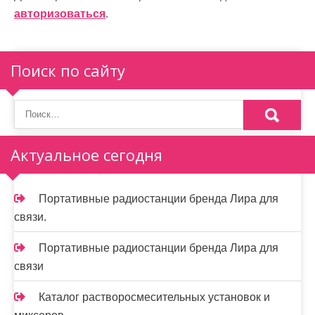
и
авторизоваться
.
я
п
Поиск по сайту
о
з
а
Актуальное сегодня
п
и
Портативные радиостанции бренда Лира для
связи.
с
я
Портативные радиостанции бренда Лира для
связи
м
Каталог растворосмесительных установок и