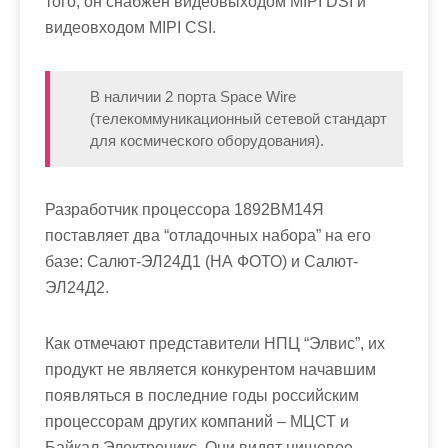
того, он снабжен видеовыходом MIPI DSI и
видеовходом MIPI CSI.
В наличии 2 порта Space Wire
(телекоммуникационный сетевой стандарт
для космического оборудования).
Разработчик процессора 1892ВМ14Я
поставляет два “отладочных набора” на его
базе: Салют-ЭЛ24Д1 (НА ФОТО) и Салют-
ЭЛ24Д2.
Как отмечают представители НПЦ “Элвис”, их
продукт не является конкурентом начавшим
появляться в последние годы российским
процессорам других компаний – МЦСТ и
Байкал Электроникс. Они видят нишевое