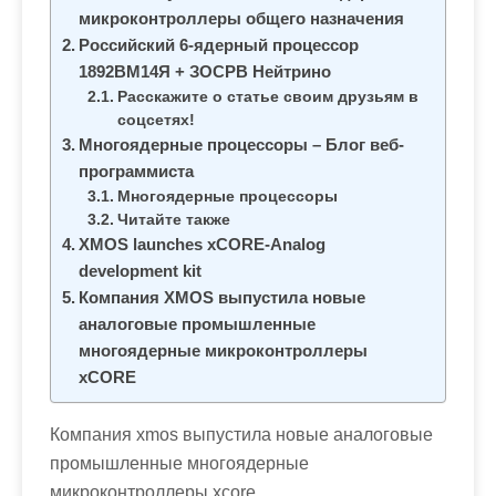
м
микроконтроллеры общего назначения
о
Российский 6-ядерный процессор
м
1892ВМ14Я + ЗОСРВ Нейтрино
у
Расскажите о статье своим друзьям в
соцсетях!
Многоядерные процессоры – Блог веб-
программиста
Многоядерные процессоры
Читайте также
XMOS launches xCORE-Analog
development kit
Компания XMOS выпустила новые
аналоговые промышленные
многоядерные микроконтроллеры
xCORE
Компания xmos выпустила новые аналоговые
промышленные многоядерные
микроконтроллеры xcore