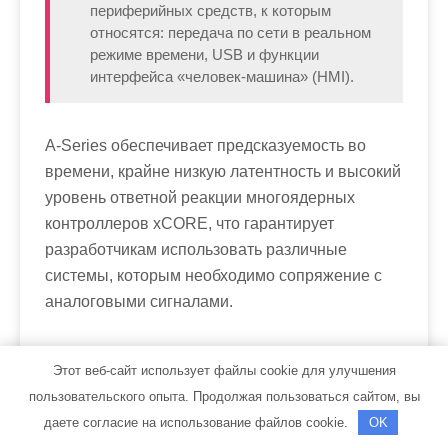
периферийных средств, к которым
относятся: передача по сети в реальном
режиме времени, USB и функции
интерфейса «человек-машина» (HMI).
A-Series обеспечивает предсказуемость во
времени, крайне низкую латентность и высокий
уровень ответной реакции многоядерных
контроллеров xCORE, что гарантирует
разработчикам использовать различные
системы, которым необходимо сопряжение с
аналоговыми сигналами.
Наряду с существующими линейками xCORE-
Этот веб-сайт использует файлы cookie для улучшения
General Purpose (L-Series) и xCORE-USB (U-
пользовательского опыта. Продолжая пользоваться сайтом, вы
Series), серия A-Series конфигурируется и
даете согласие на использование файлов cookie.
OK
программируется с помощью средства