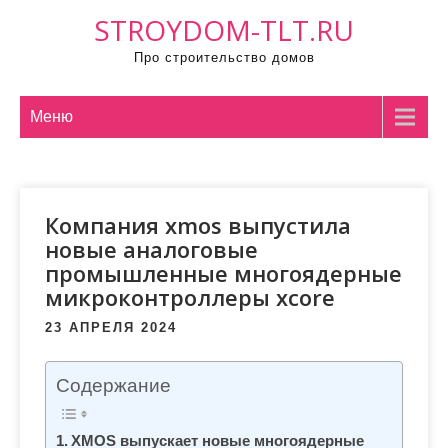
П
STROYDOM-TLT.RU
р
Про строительство домов
о
м
о
Меню
т
а
т
Компания xmos выпустила
ь
новые аналоговые
к
промышленные многоядерные
с
микроконтроллеры xcore
о
д
23 АПРЕЛЯ 2024
е
р
Содержание
ж
и
XMOS выпускает новые многоядерные