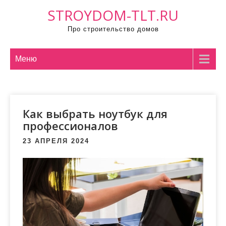
П
STROYDOM-TLT.RU
р
Про строительство домов
о
м
о
Меню
т
а
т
Как выбрать ноутбук для
ь
профессионалов
к
с
23 АПРЕЛЯ 2024
о
д
е
р
ж
и