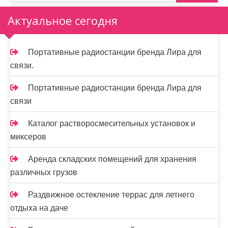
з
Актуальное сегодня
а
п
Портативные радиостанции бренда Лира для
и
связи.
с
Портативные радиостанции бренда Лира для
я
связи
м
Каталог растворосмесительных установок и
миксеров
Аренда складских помещений для хранения
различных грузов
Раздвижное остекление террас для летнего
отдыха на даче