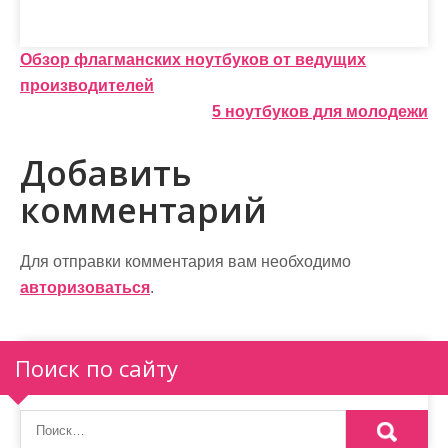
Н
Обзор флагманских ноутбуков от ведущих
производителей
а
5 ноутбуков для молодежи
в
Добавить
и
комментарий
г
а
Для отправки комментария вам необходимо
ц
авторизоваться
.
и
я
Поиск по сайту
п
о