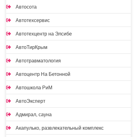
Автосота
Автотехсервис
Автотехцентр на Элсибе
АвтоТирКрым
Автотравматология
Автоцентр На Бетонной
Автошкола РиМ
АвтоЭксперт
Адмирал, сауна
Акапулько, развлекательный комплекс