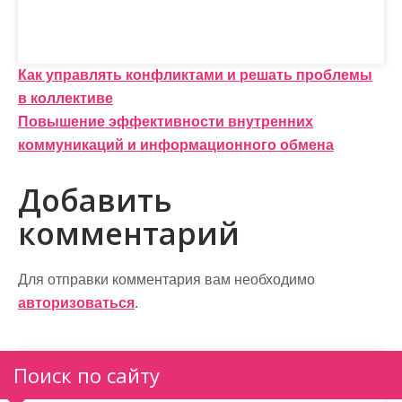
Н
Как управлять конфликтами и решать проблемы
в коллективе
а
Повышение эффективности внутренних
в
коммуникаций и информационного обмена
и
Добавить
г
комментарий
а
ц
Для отправки комментария вам необходимо
и
авторизоваться
.
я
п
Поиск по сайту