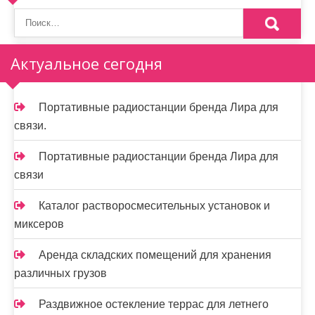
о
з
а
Актуальное сегодня
п
и
Портативные радиостанции бренда Лира для
связи.
с
я
Портативные радиостанции бренда Лира для
связи
м
Каталог растворосмесительных установок и
миксеров
Аренда складских помещений для хранения
различных грузов
Раздвижное остекление террас для летнего