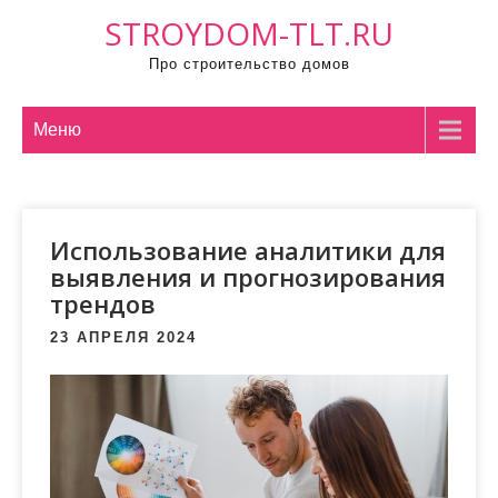
П
STROYDOM-TLT.RU
р
Про строительство домов
о
м
о
Меню
т
а
т
Использование аналитики для
ь
выявления и прогнозирования
к
трендов
с
о
23 АПРЕЛЯ 2024
д
е
р
ж
и