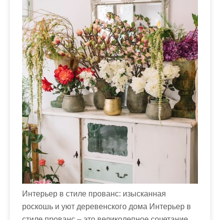
м
о
м
у
Интерьер в стиле прованс: изысканная
роскошь и уют деревенского дома Интерьер в
стиле прованс – это великолепное сочетание