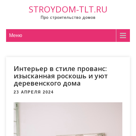
П
STROYDOM-TLT.RU
р
Про строительство домов
о
м
о
Меню
т
а
т
Интерьер в стиле прованс:
ь
изысканная роскошь и уют
к
деревенского дома
с
о
23 АПРЕЛЯ 2024
д
е
р
ж
и