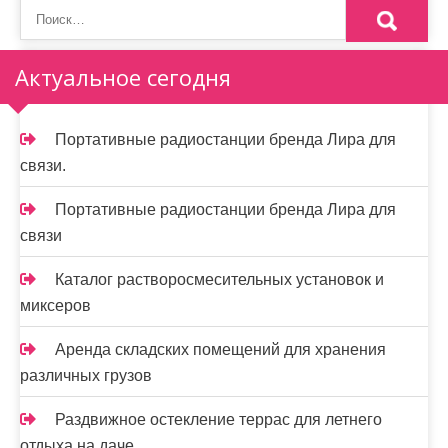
п
о
Актуальное сегодня
з
а
Портативные радиостанции бренда Лира для
п
связи.
и
Портативные радиостанции бренда Лира для
с
связи
я
Каталог растворосмесительных установок и
м
миксеров
Аренда складских помещений для хранения
различных грузов
Раздвижное остекление террас для летнего
отдыха на даче