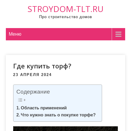
П
STROYDOM-TLT.RU
р
Про строительство домов
о
м
о
Меню
т
а
т
Где купить торф?
ь
к
23 АПРЕЛЯ 2024
с
о
Содержание
д
е
Область применений
р
Что нужно знать о покупке торфе?
ж
и