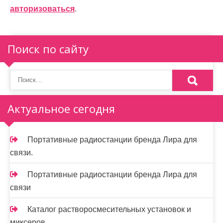
и
авторизоваться
.
я
п
Поиск по сайту
о
з
а
Актуальное сегодня
п
и
Портативные радиостанции бренда Лира для
связи.
с
я
Портативные радиостанции бренда Лира для
связи
м
Каталог растворосмесительных установок и
миксеров